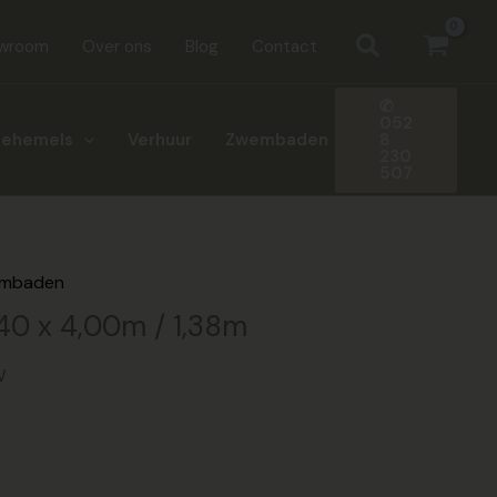
Zoeken
wroom
Over ons
Blog
Contact
✆
052
8
nehemels
Verhuur
Zwembaden
230
507
embaden
40 x 4,00m / 1,38m
W