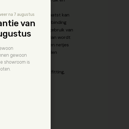
kte van 70/100. Om de
n de zwembadfolie geplaatst kan
weer na 7 augustus
antie van
r een groef- en veerverbinding
r tegen de balken. Door gebruik van
augustus
iest voor een ovaal bad, dan wordt
n de houten balken worden netjes
gewoon
 ook gebruikt om de stalen
kunnen gewoon
e.
ze showroom is
oten.
erclean, skimmer, inlaatfitting,