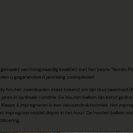
emaakt van hoogwaardig kwaliteit met het beste “Nordic Pi
eden u gegarandeerd jarenlang zwemplezier!
dy houten zwembaden staat bekend om zijn duurzaamheid (Kla
e jaren in optimale conditie. De houten balken zijn eerst gedr
 Klasse 4 impregneren is een vacuümdruktechniek. Het impre
het impregneermiddel dieper in het hout. De houten balken w
ificering.
fgeronde stalen hoekverbindingen van verzinkt staal. De z