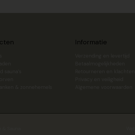
cten
Informatie
s
Verzending en levertijd
aden
Betaalmogelijkheden
d sauna’s
Retourneren en klachten
orven
Privacy en veiligheid
anken & zonnehemels
Algemene voorwaarden
n & Sauna
Web