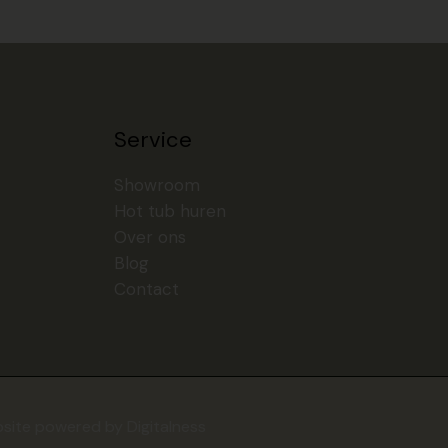
Service
Showroom
Hot tub huren
Over ons
Blog
Contact
site powered by Digitalness