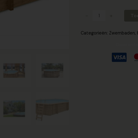
-
+
To
Categorieën:
Zwembaden
,
Guarante