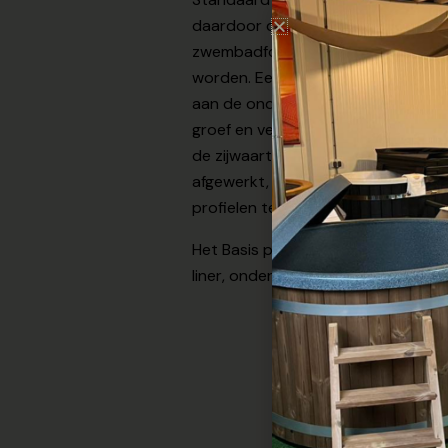
daardoor dus buitengewoon thermi
zwembadfolie extra te beschermen
worden. Een Woody houten zwembad
aan de onderzijde en de bovenzijde
groef en veer is de constructie ste
de zijwaartse druk van het water 
afgewerkt, zodat er een mooi aanz
profielen te bekleden. Bij uw Woo
Het Basis pakket is inclusief bijpas
liner, ondertapijt, en RVS-hoekverb