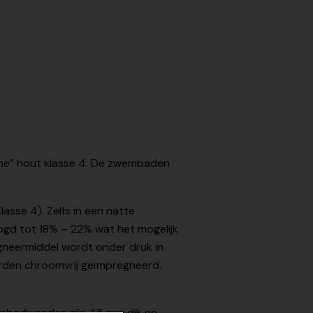
ne” hout klasse 4. De zwembaden
sse 4). Zelfs in een natte
oogd tot 18% – 22% wat het mogelijk
gneermiddel wordt onder druk in
orden chroomvrij geïmpregneerd.
wembadwanden zijn 45 mm dik en