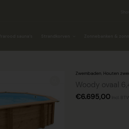
Sho
frarood sauna’s
Strandkorven
Zonnebanken & zon
Zwembaden
,
Houten zw
Woody
ovaal
Woody ovaal 6,
6,40
€
6.695,00
x
Incl. BT
4,00m
/
1,38m
aantal