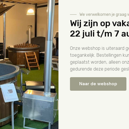
sch geïsoleerd. De hoogwaardige zwembadfolie heeft een di
 wordt het zwembad geleverd met vilt wat tussen de wand e
We verwelkomen je graag 
Wij zijn op vak
 wordt gebouwd door de balken op elkaar te stapelen. Doo
 van de balken is er een optimale drukverdeling van het wate
22 juli t/m 7 
rker dan wanneer de balken ‘koud’ op elkaar liggen. Indien u k
opgevangen door sterke stalen profielen. De kopse kanten va
Onze webshop is uiteraard 
icht op de zijkant van het bad ontstaat. Deze methode wordt
toegankelijk. Bestellingen 
dy houten zwembad ontvangt u een uitgebreide bouwinstructi
geplaatst worden, alleen on
gedurende deze periode gesl
sende filterinstallatie met zelf aanzuigende pomp gevuld met Fib
indingen.
Naar de webshop
Reviews over Van Dalfsen Zon & Sauna