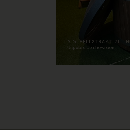
A.G. BELLSTRAAT 21 -
Uitgebreide showroom