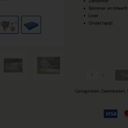
Zandfilter
Skimmer en Inlaatfi
Liner
Ondertapijt
-
+
To
Categorieën:
Zwembaden
,
Guarante