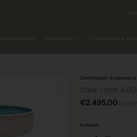
Sho
frarood sauna’s
Strandkorven
Zonnebanken & zon
Zwembaden
,
Stalenwan
Steal
rond
Steal rond 4,6
4,60m
€
2.495,00
aantal
Incl. BT
Inclusief: