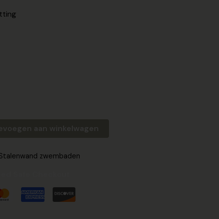
tting
evoegen aan winkelwagen
Stalenwand zwembaden
ed Safe Checkout