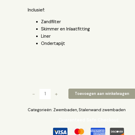
Inclusief:
Zandfilter
Skimmer en Inlaatfitting
Liner
Ondertapijt
-
+
Toevoegen aan winkelwagen
Categorieën:
Zwembaden
,
Stalenwand zwembaden
Guaranteed Safe Checkout