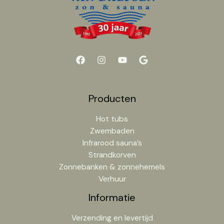
Producten
Hot tubs
Zwembaden
Infrarood sauna’s
Strandkorven
Zonnebanken & zonnehemels
Verhuur
Informatie
Verzending en levertijd