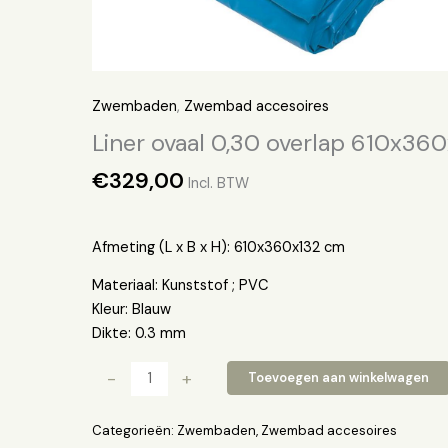
Zwembaden
,
Zwembad accesoires
Liner ovaal 0,30 overlap 610x36
€
329,00
Incl. BTW
Afmeting (L x B x H): 610x360x132 cm
Materiaal: Kunststof ; PVC
Kleur: Blauw
Dikte: 0.3 mm
-
+
Toevoegen aan winkelwagen
Categorieën:
Zwembaden
,
Zwembad accesoires