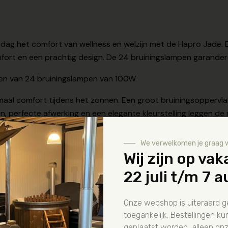
dag het comfort van wellness en welzijn met de Hapro Jade. E
ort en een prachtig design. De 24 bruiningslampen garandere
ien van 24 bruiningslampen van 100W.
maal comfort tijdens het zonnen. Een groot bruiningsoppervlak
, perfecte afwerking en een elegante kleurstelling leggen de 
or gemakkelijk onderhoud.
We verwelkomen je graag 
Wij zijn op vak
22 juli t/m 7 
Onze webshop is uiteraard 
toegankelijk. Bestellingen 
geplaatst worden, alleen on