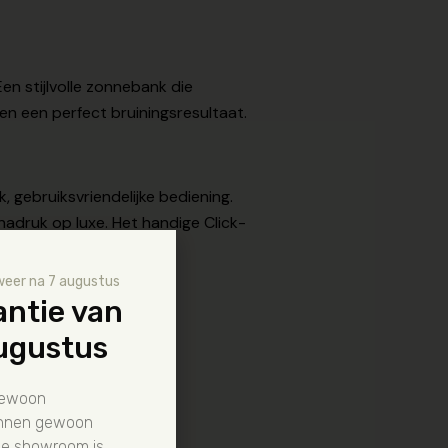
en stijlvolle zonnebank die
n een perfect bruiningsresultaat.
, gebruiksvriendelijke bediening.
nadruk op luxe. Het handige Click-
weer na 7 augustus
antie van
augustus
gewoon
kunnen gewoon
ze showroom is