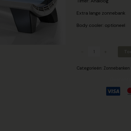
Timer: Analoog
Extra lange zonnebank
Body cooler: optioneel
-
+
To
Categorieën:
Zonnebanken
Guarante