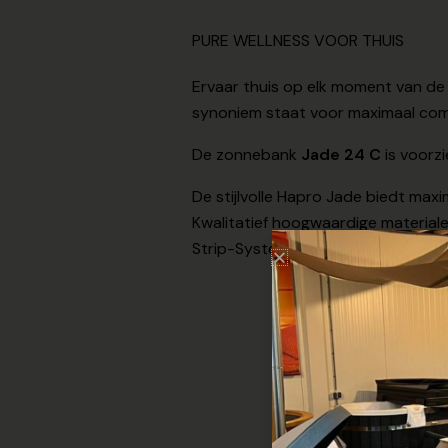
PURE WELLNESS VOOR THUIS
Ervaar thuis op elk moment van de 
synoniem staat voor maximaal comf
De zonnebank
Jade 24 C
is voorz
De stijlvolle Hapro Jade biedt maxi
Kwalitatief hoogwaardige materialen
Strip-Systeem zorgt daarnaast vo