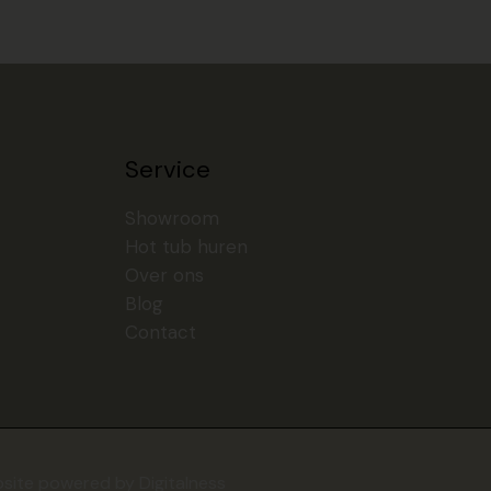
Service
Showroom
Hot tub huren
Over ons
Blog
Contact
site powered by Digitalness