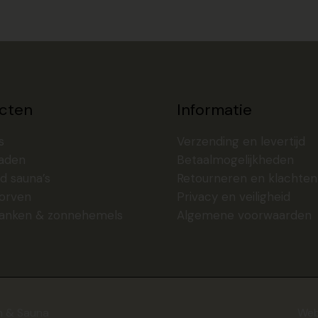
cten
Informatie
s
Verzending en levertijd
aden
Betaalmogelijkheden
d sauna’s
Retourneren en klachten
orven
Privacy en veiligheid
anken & zonnehemels
Algemene voorwaarden
n & Sauna
Web