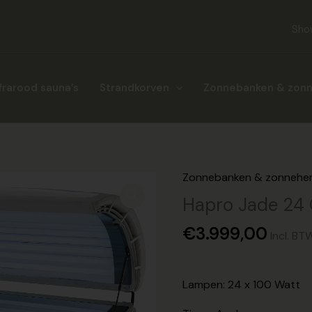
Sho
frarood sauna’s
Strandkorven
Zonnebanken & zon
Zonnebanken & zonnehe
Hapro
Jade
Hapro Jade 24
24
€
3.999,00
C
Incl. BT
aantal
Lampen: 24 x 100 Watt