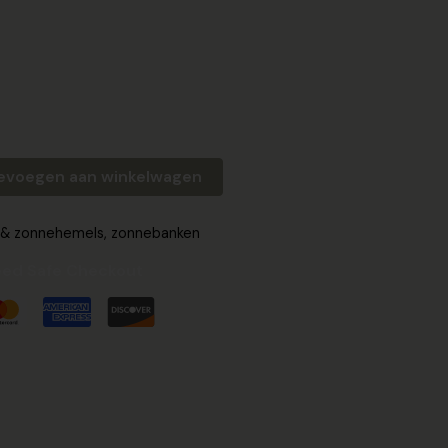
evoegen aan winkelwagen
 & zonnehemels
,
zonnebanken
ed Safe Checkout