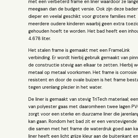
met een verbeterd frame en liner waardoor ze lang
meegaan dan de budget versie. Ook zijn deze bade
dieper en veelal geschikt voor grotere families met
meerdere oudere kinderen waarbij geen extra toezi
gehouden hoeft te worden. Het bad heeft een inho
4.678 liter.
Het stalen frame is gemaakt met een FrameLink
verbinding. Er wordt hierbij gebruik gemaakt van pi
de constructie stevig aan elkaar te zetten. Hierbij 
metaal op metaal voorkomen. Het frame is corrosie
resistent en door de ovale buizen is het frame bes
tegen urenlang plezier in het water.
De liner is gemaakt van stevig TriTech materiaal; een
van polyester gaas met daaromheen twee lagen PVC
zorgt voor een sterke en duurzame liner die jarenla
kan gaan. Rondom het bad zit er een verstevigende
die samen met het frame de waterdruk goed aan ka
liner heeft een licht grijze kleur aan de buitenkant e