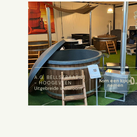
A.G. BELLSTRAAT 21
Kom een kijkje
- HOOGEVEEN
nemen
Uitgebreide showroom