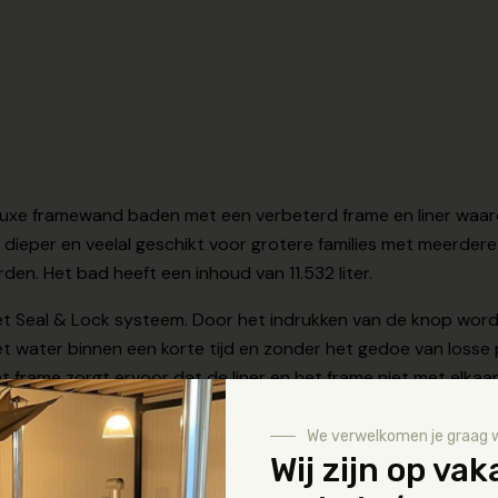
luxe framewand baden met een verbeterd frame en liner waa
 dieper en veelal geschikt voor grotere families met meerder
en. Het bad heeft een inhoud van 11.532 liter.
t Seal & Lock systeem. Door het indrukken van de knop wordt 
et water binnen een korte tijd en zonder het gedoe van losse p
et frame zorgt ervoor dat de liner en het frame niet met elkaar
We verwelkomen je graag 
Tech materiaal; een kern van polyester gaas met daaromheen t
Wij zijn op vak
nlang mee kan gaan. Rondom bevinden zich extra buizen om de 