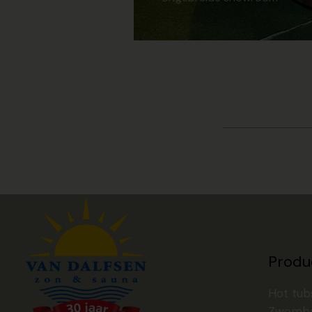
Produ
Hot tub
Zwemb