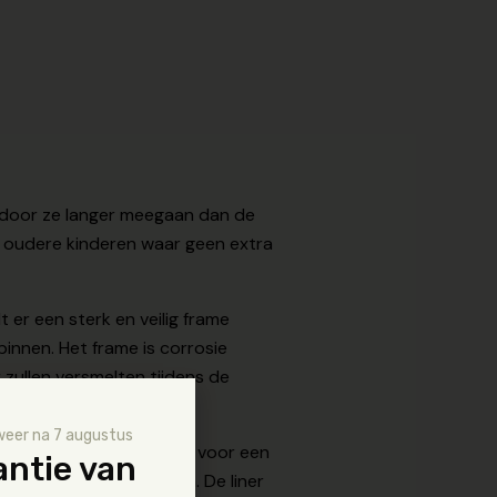
rdoor ze langer meegaan dan de
e oudere kinderen waar geen extra
er een sterk en veilig frame
innen. Het frame is corrosie
 zullen versmelten tijdens de
weer na 7 augustus
wee lagen PVC. Dit zorgt voor een
antie van
waterdruk op de vangen. De liner