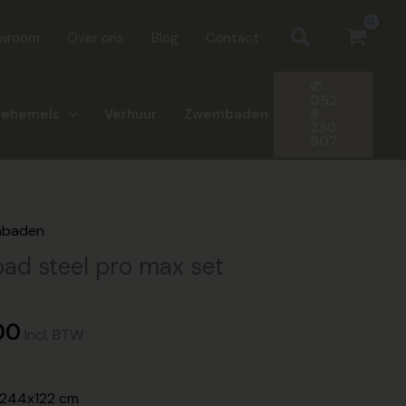
Zoeken
wroom
Over ons
Blog
Contact
✆
052
8
nehemels
Verhuur
Zwembaden
230
507
onkelijke
Huidige
mbaden
prijs
d steel pro max set
is:
00.
€549,00.
00
Incl. BTW
8x244x122 cm