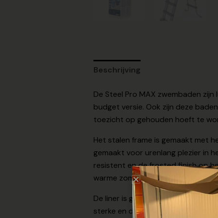
Beschrijving
De Steel Pro MAX zwembaden zijn 
budget versie. Ook zijn deze baden
toezicht op gehouden hoeft te word
Het stalen frame is gemaakt met he
gemaakt voor urenlang plezier in h
resistent en de frosted finish op h
warme zomerdagen.
De liner is gemaakt van stevig Tri
sterke en duurzame liner die jare