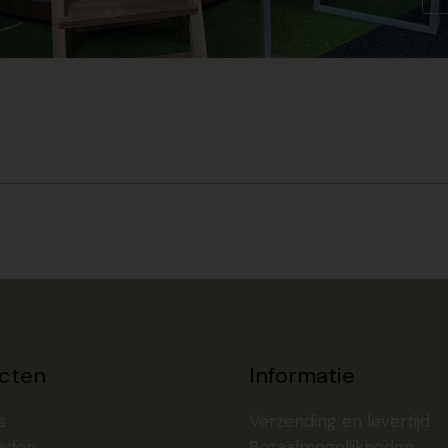
cten
Informatie
s
Verzending en levertijd
aden
Betaalmogelijkheden