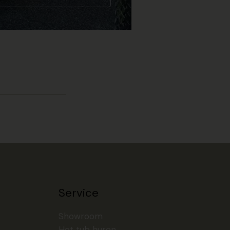
Service
Showroom
Hot tub huren