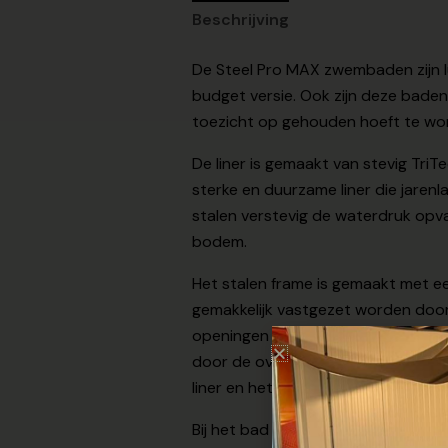
Beschrijving
De Steel Pro MAX zwembaden zijn 
budget versie. Ook zijn deze baden
toezicht op gehouden hoeft te word
De liner is gemaakt van stevig Tri
sterke en duurzame liner die jare
stalen verstevig de waterdruk opva
bodem.
Het stalen frame is gemaakt met ee
gemakkelijk vastgezet worden door d
openingen aan de onderkant wordt 
door de ovale buizen is het frame 
liner en het frame niet met elkaar
Bij het bad wordt een cartridgefilter