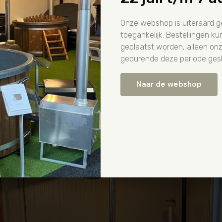
en. Het reinigen kan gemakkelijk in een emmer met soda of me
Onze webshop is uiteraard 
toegankelijk. Bestellingen 
geplaatst worden, alleen on
gedurende deze periode gesl
Naar de webshop
Reviews over Van Dalfsen Zon & Sauna