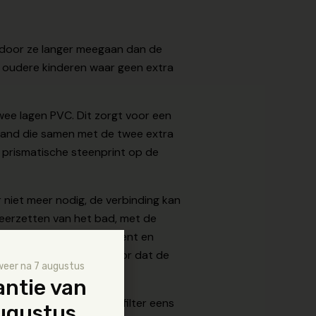
rdoor ze langer meegaan dan de
e oudere kinderen waar geen extra
wee lagen PVC. Dit zorgt voor een
 band die samen met de twee extra
n prismatische steenprint op de
 niet meer nodig, de verbinding kan
 neerzetten van het bad, met de
rame is corrosie resistent en
 op het frame zorgt ervoor dat de
weer na 7 augustus
antie van
rd. Het is aanbevolen dit filter eens
augustus