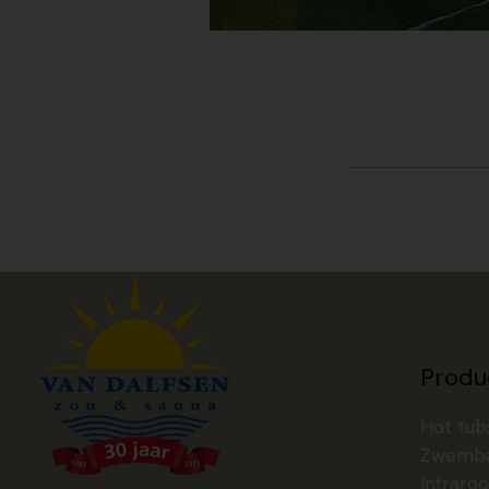
Produ
Hot tub
Zwemb
Infraroo