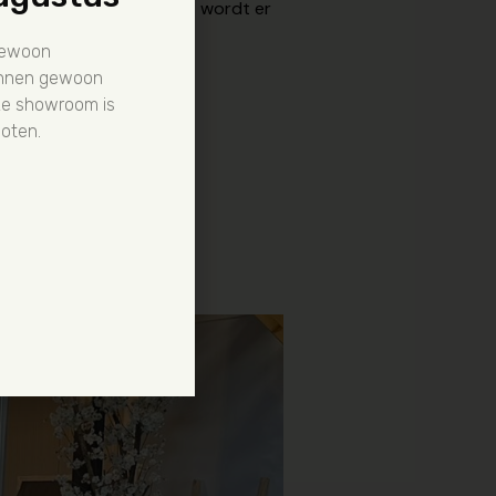
t de tuinslang. Daarnaast wordt er
gewoon
kunnen gewoon
ze showroom is
oten.