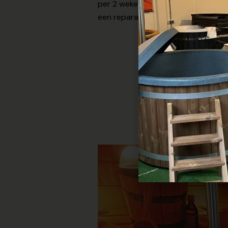
per 2 weken te reinigen of vervang
een reparatiepatch meegeleverd.