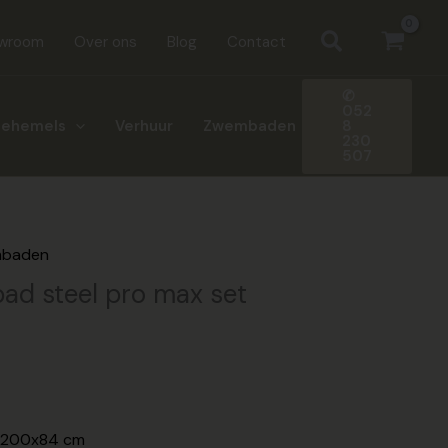
Zoeken
wroom
Over ons
Blog
Contact
✆
052
8
nehemels
Verhuur
Zwembaden
230
507
mbaden
d steel pro max set
05x200x84 cm