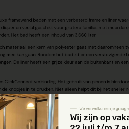
luxe framewand baden met een verbeterd frame en liner waa
 dieper en veelal geschikt voor grotere families met meerder
en. Het bad heeft een inhoud van 3.668 liter.
Tech materiaal; een kern van polyester gaas met daaromheen t
nlang mee kan gaan. Rondom het bad zit er een verstevigende
ngen. De liner heeft een grijze kleur aan de buitenkant en ee
n ClickConnect verbinding. Het gebruik van pinnen is hierdoor
e knopjes in te drukken. Niet alleen helpt dit bij het sneller
het binnendringen van water in het frame tegen gegaan. Het f
bestand tegen urenlang plezier in het water. De frosted finish
We verwelkomen je graag 
 zullen versmelten tijdens de warme zomerdagen.
Wij zijn op vak
 van 1,2 m³/u geleverd. Er is een filter van het type I bijgeleve
22 juli t/m 7 