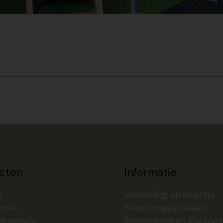
cten
Informatie
s
Verzending en levertijd
aden
Betaalmogelijkheden
d sauna’s
Retourneren en klachten