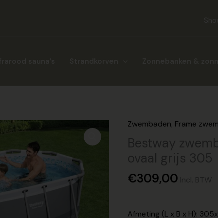
Sho
frarood sauna’s
Strandkorven
Zonnebanken & zon
Zwembaden
,
Frame zwe
Bestway zwemba
ovaal grijs 305
€
309,00
Incl. BTW
Afmeting (L x B x H): 3