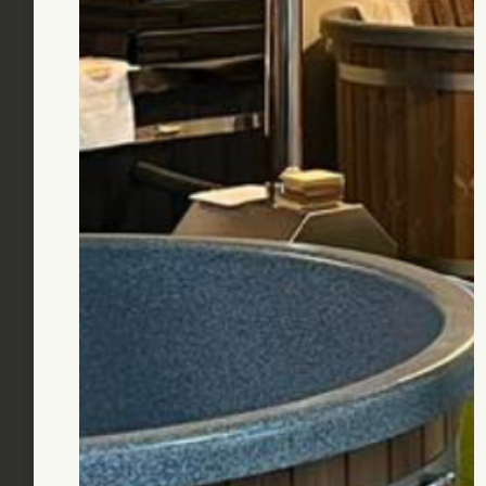
Bestway zwembad hydrium set
(zandfilter) rond 457
€
1.199,00
€
959,00
Incl. BTW
Afmeting (L x B x H): 460x460x120 cm
-
+
Toevoegen aan winkelwagen
Categorieën:
Zwembaden
,
Stalenwand zwembaden
Guaranteed Safe Checkout