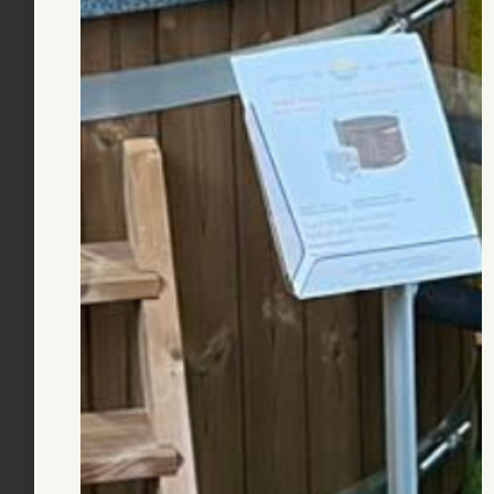
Beschrijving
Bestway Hydrium stalenwand baden zijn de luxe bad
de Bestway lijn. Gemaakt van gegalvaniseerd en ver
staal maakt dit bad ultiem geschikt om het gehele j
blijven staan. Met zijn ongekende stevigheid en
duurzaamheid is het bad geschikt voor alle
weersveranderingen. Het bad kan ingebouwd of
opgebouwd neergezet worden, afhankelijk van de r
en voorkeuren, zolang dit een stevige en waterpas
oppervlak is.
Door het brede randontwerp is het bad geschikt o
waterdruk van 17.430 liter goed op te vangen. De lin
30/100 heeft een rijke prismatische steenprint en d
stalenwanden zijn aan de buitenkant voorzien van e
egale grijze kleur. De speciale UV bestendige PVC lin
niet verkleuren in de zon.
Het bad is voorzien van een ingebouwde skimmer. 