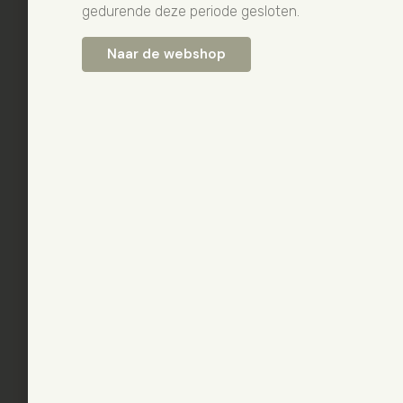
gedurende deze periode gesloten.
Naar de webshop
A.G. BELLSTRAAT 21
Kom een kijkje
- HOOGEVEEN
nemen
Uitgebreide showroom