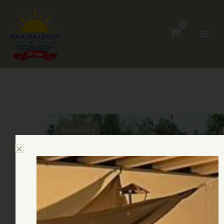
Ga
naar
de
inhoud
Oorspronkelijke
Huidige
Bestway
prijs
prijs
Aanbieding
zwembad
was:
is:
hydrium
€1.199,00.
€959,00.
set
(zandfilter)
rond
457
aantal