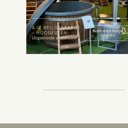
A.G. BELLSTRAAT 21
Kom een kijkje
- HOOGEVEEN
nemen
Uitgebreide showroom