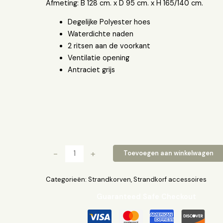
Afmeting: B 128 cm. x D 95 cm. x H 165/140 cm.
Degelijke Polyester hoes
Waterdichte naden
2 ritsen aan de voorkant
Ventilatie opening
Antraciet grijs
-
+
Toevoegen aan winkelwagen
Categorieën:
Strandkorven
,
Strandkorf accessoires
Guaranteed Safe Checkout